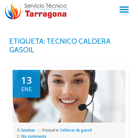
TO
Skip
to
NA
content
ETIQUETA:
TECNICO CALDERA
GASOIL
13
ENE
Esteban
Posted in
Calderas de gasoil
No comments