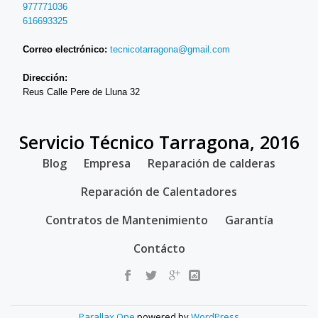
977771036
616693325
Correo electrónico:
tecnicotarragona@gmail.com
Dirección:
Reus Calle Pere de Lluna 32
Servicio Técnico Tarragona, 2016
SECONDARY
Blog
Empresa
Reparación de calderas
MENU
Reparación de Calentadores
Contratos de Mantenimiento
Garantía
Contácto
Parallax One
powered by
WordPress