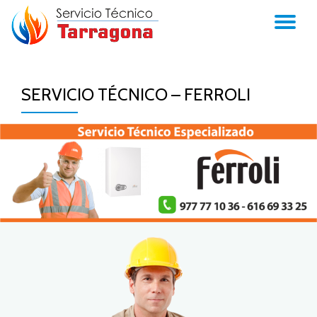
TO
Skip
to
NA
content
SERVICIO TÉCNICO – FERROLI